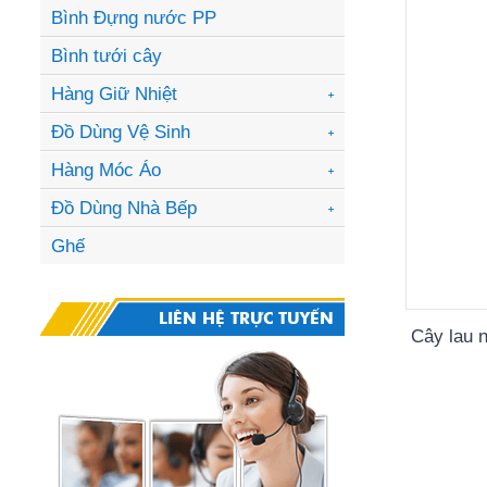
Bình Đựng nước PP
Bình tưới cây
Hàng Giữ Nhiệt
Ca giữ nhiệt
Bình giữ nhiệt
Đồ Dùng Vệ Sinh
Ky rác
Thùng đá vuông
Cây lau nhà
Hàng Móc Áo
Móc nhựa
Bình giữ nhiệt có
Bộ lau nhà Xoay 
Vỉ kẹp phơi
Đồ Dùng Nhà Bếp
Đồ dùng inox
Thùng rác
Móc treo Family
Đồ dùng nhựa
Ghế
Móc inox
Khay đá
LIÊN HỆ TRỰC TUYẾN
Cây lau n