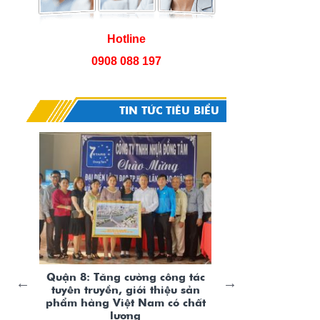
Hotline
0908 088 197
TIN TỨC TIÊU BIỂU
Quận 8: Tăng cường công tác
Sử dụng đồ hộ
tuyên truyền, giới thiệu sản
phẩm đún
phẩm hàng Việt Nam có chất
Hiện nay trên thị tr
lượng