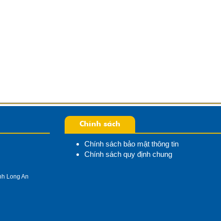
hựa có chứa chất
vết hoen ố làm xấu đồ nhựa của
g lại ...
bạn, hãy thử ngay ...
Giấy Ch
Chất Lư
Chính sách
Chính sách bảo mật thông tin
Chính sách quy định chung
ỉnh Long An