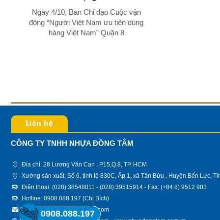
đồ gia dụng bằng n
Ngày 4/10, Ban Chỉ đạo Cuộc vận
độc hại nhưn
động “Người Việt Nam ưu tiên dùng
hàng Việt Nam” Quận 8
t Nam
 TNHH
Liên hệ
CÔNG TY TNHH NHỰA ĐỒNG TÂM
Địa chỉ: 28 Lương Văn Can , P15,Q.8, TP. HCM
Xưởng sản xuất: Số 6, tỉnh lộ 830C, Ấp 1, xã Tân Bửu , Huyện Bến Lức, T
Điện thoại: (028).38548011 - (028).39515914 - Fax: (+84.8) 9512 903
Hotline: 0908 088 197 (Chị Bích)
Email: nhuadongtam@gmail.com
0908.088.197