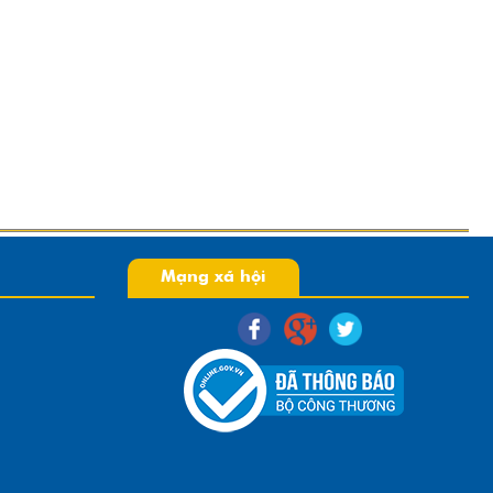
Giấy chứng nhận
ứng Nhận " Hàng Việt Nam
ợng Cao tại Công Ty TNHH
Nhựa Đồng Tâm
Mạng xã hội