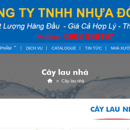
 PHẨM
DỊCH VỤ
CATALOGUE
TIN TỨC
NHÀ XƯ
Cây lau nhà
Cây lau nhà
CÂY LAU N