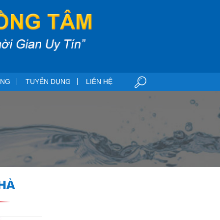
ỞNG
TUYỂN DỤNG
LIÊN HỆ
HÀ