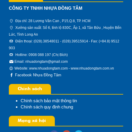
CÔNG TY TNHH NHỰA ĐỒNG TÂM
Địa chỉ: 28 Lương Văn Can , P15,Q.8, TP. HCM
Xưởng sản xuất: Số 6, tỉnh lộ 830C, Ấp 1, xã Tân Bửu , Huyện Bến
Lức, Tỉnh Long An
Điện thoại: (028).38548011 - (028).39515914 - Fax: (+84.8) 9512
903
Hotline: 0908 088 197 (Chị Bích)
Email: nhuadongtam@gmail.com
Website:
www.nhuadongtam.com
-
www.nhuadongtam.com.vn
Facebook Nhựa Đồng Tâm
Chính sách
Chính sách bảo mật thông tin
Chính sách quy định chung
Mạng xã hội