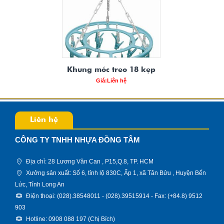
Khung móc treo 18 kẹp
Giá:Liên hệ
Liên hệ
CÔNG TY TNHH NHỰA ĐỒNG TÂM
Địa chỉ: 28 Lương Văn Can , P15,Q.8, TP. HCM
Xưởng sản xuất: Số 6, tỉnh lộ 830C, Ấp 1, xã Tân Bửu , Huyện Bến
Lức, Tỉnh Long An
Điện thoại: (028).38548011 - (028).39515914 - Fax: (+84.8) 9512
903
Hotline: 0908 088 197 (Chị Bích)