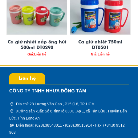
Ca giữ nhiệt nắp ống hút
Ca giữ nhiệt 750ml
500ml DT0290
DT0501
Giá:Liên hệ
Giá:Liên hệ
Liên hệ
CÔNG TY TNHH NHỰA ĐỒNG TÂM
Địa chỉ: 28 Lương Văn Can , P15,Q.8, TP. HCM
Xưởng sản xuất: Số 6, tỉnh lộ 830C, Ấp 1, xã Tân Bửu , Huyện Bến
Lức, Tỉnh Long An
Điện thoại: (028).38548011 - (028).39515914 - Fax: (+84.8) 9512
903