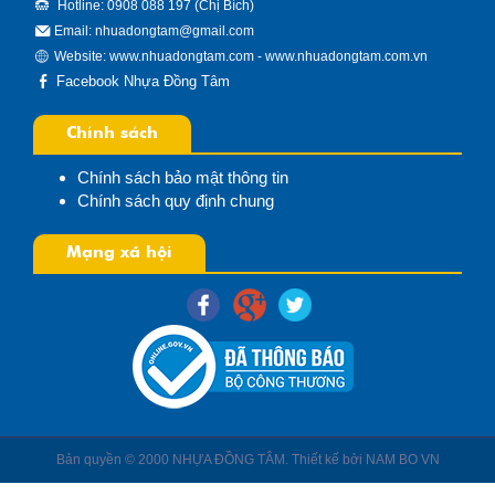
Hotline: 0908 088 197 (Chị Bích)
Email: nhuadongtam@gmail.com
Website:
www.nhuadongtam.com
-
www.nhuadongtam.com.vn
Facebook Nhựa Đồng Tâm
Chính sách
Chính sách bảo mật thông tin
Chính sách quy định chung
Mạng xã hội
Bản quyền © 2000 NHỰA ĐỒNG TÂM. Thiết kế bởi
NAM BO VN